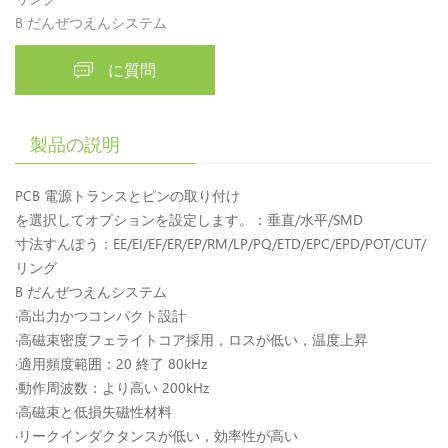
B だんぜつえんシステム
に質問
製品の説明
PCB 電源トランスとピンの取り付け
を選択してオプションを設定します。：垂直/水平/SMD
寸法すんぽう：EE/EI/EF/ER/EP/RM/LP/PQ/ETD/EPC/EPD/POT/CUT/
リング
B だんぜつえんシステム
·高出力かつコンパクト設計
·高磁束密度フェライトコア採用，ロスが低い，温度上昇
·適用頻度範囲：20 終了 80kHz
·動作周波数：より高い 200kHz
·高磁束と低損失磁性材料
·リークインダクタンスが低い，効率性が高い