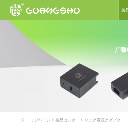
製
スイ
チ
P
医療用
リニ
L
トップページ
製品センター
リニア電源アダプタ
>
>
その