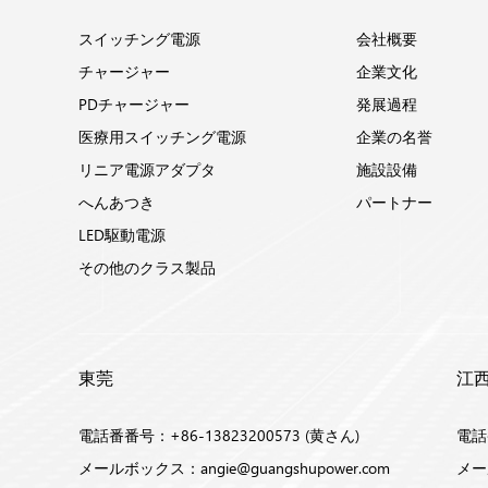
スイッチング電源
会社概要
チャージャー
企業文化
PDチャージャー
発展過程
医療用スイッチング電源
企業の名誉
リニア電源アダプタ
施設設備
へんあつき
パートナー
LED駆動電源
その他のクラス製品
東莞
江
電話番番号：+86-13823200573 (黄さん)
電話番
メールボックス：
angie@guangshupower.com
メー