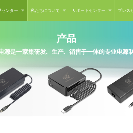
品センター
私たちについて
サポートセンター
プレス
ッチング電源
会社概要
よくある質問
会社
ャージャー
企業文化
ダウンロードセンター
業界
Dチャージャー
発展過程
スイッチング電源
企業の名誉
ア電源アダプタ
施設設備
へんあつき
パートナー
ED駆動電源
他のクラス製品